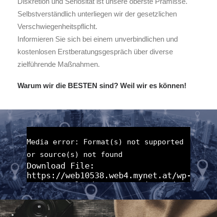
Diskretion und Seriosität ist unsere oberste Prämisse.
Selbstverständlich unterliegen wir der gesetzlichen
Verschwiegenheitspflicht.
Informieren Sie sich bei einem unverbindlichen und
kostenlosen Erstberatungsgespräch über diverse
zielführende Maßnahmen.
Warum wir die BESTEN sind?
Weil wir es können!
Media error: Format(s) not supported
or source(s) not found
Download File:
https://web10538.web4.mynet.at/wp-
content/uploads/2018/06/detektiv_mallau
_=1